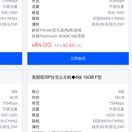
25Mbps
带宽
50Mbps
不限流量
流量
不限流量
50G SSD
硬盘
60G SSD
9+CMIN2
路线
回国9929+CMIN2
/原生/ISP
属性
独享/纯净/原生/ISP
解锁Tiktok/亚马逊/电商/游戏
搭载Platinum-8269CY处理器
84.00
¥2.80
¥
/ 月
[约
/天]
立即购买
美国双ISP住宅云主机◆8核 16GB F型
8核
核心
8核
8GB
内存
16GB
75Mbps
带宽
75Mbps
不限流量
流量
不限流量
80G SSD
硬盘
100G SSD
9+CMIN2
路线
回国9929+CMIN2
/原生/ISP
属性
独享/纯净/原生/ISP