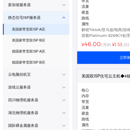
香港原生AMD轻量区
带宽
美国CMIN2/9929 A区
静态住宅ISP服务器
日本BGP不限流区
新加坡服务器
流量
德国超高防主机
广州BGP云服务器
香港原生AMD标准区
硬盘
美国CMIN2/9929 B区
日本BGP大带宽区
新加坡BGP不限流区
云电脑挂机宝
静态住宅ISP服务器
路线
十堰电信云服务器
香港高防◆E区
属性
美国三网CN2/BGP A区
美国家带宽双ISP A区
解锁Tiktok/亚马逊/电商/游
西安电信云服务器
游戏云服务器
香港大宽带|300M
美国三网CN2/BGP B区
搭载Platinum-8269CY处
美国家带宽双ISP B区
深圳电信云服务器
46.00
¥1.53
¥
/ 月
[约
/天]
美国200G优化高防 A区
四川物理机服务器
德国家带宽双ISP A区
襄阳电信云服务器
美国200G优化高防 B区
立即
湖北物理机服务器
德国家带宽双ISP B区
北京BGP云服务器
云电脑挂机宝
美国双ISP住宅云主机◆4核 
成都西信云服务器
国际裸金属服务器
高质量云电脑-成都
德阳电信云服务器
游戏云服务器
核心
内存
高质量云电脑-西安
宁波云服务器
游戏云-I9-14900K
四川物理机服务器
带宽
流量
德阳电信数据中心
湖北物理机服务器
硬盘
路线
成都电信数据中心
襄阳电信数据中心
属性
国际裸金属服务器