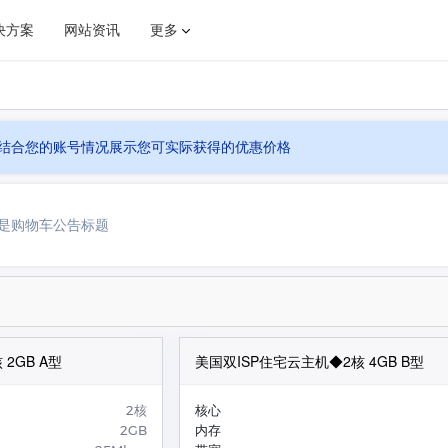
决方案
网站资讯
更多
2轻量区
美国/日本
结合您的账号情况展示您可实际获得的优惠价格
金融解决方案
网维通知
电商解决方案
业界新闻
是购物车公告标题
2GB A型
美国双ISP住宅云主机◆2核 4GB B型
2核
核心
2GB
内存