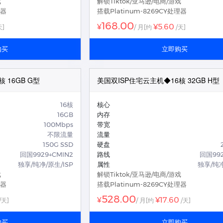
戏
解锁Tiktok/亚马逊/电商/游戏
理器
搭载Platinum-8269CY处理器
168.00
¥5.60
¥
/ 月
天]
[约
/天]
购买
立即购买
 16GB G型
美国双ISP住宅云主机◆16核 32GB H型
16核
核心
16GB
内存
100Mbps
带宽
不限流量
流量
150G SSD
硬盘
回国9929+CMIN2
路线
回国992
独享/纯净/原生/ISP
属性
独享/纯净
戏
解锁Tiktok/亚马逊/电商/游戏
理器
搭载Platinum-8269CY处理器
528.00
¥17.60
¥
/ 月
/天]
[约
/天]
购买
立即购买