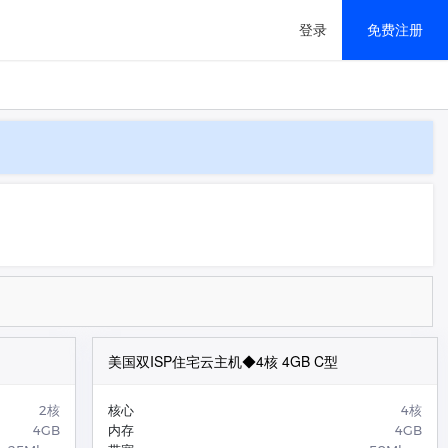
登录
免费注册
国内/16C/16G/99元
移动解决方案
美国双ISP住宅云主机◆4核 4GB C型
2核
核心
4核
4GB
内存
4GB