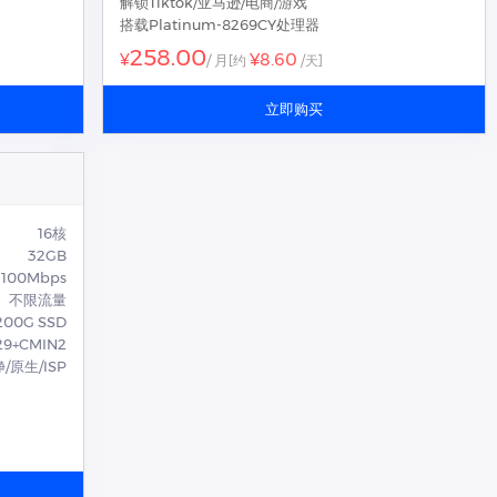
解锁Tiktok/亚马逊/电商/游戏
搭载Platinum-8269CY处理器
258.00
¥8.60
¥
/ 月
[约
/天]
立即购买
16核
32GB
100Mbps
不限流量
200G SSD
9+CMIN2
/原生/ISP