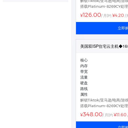
解锁Tiktok/亚马逊/电商/游
眉山联通数据中心
襄阳BGP数据中心
搭载Platinum-8269CY处
香港裸金属服务器
126.00
¥4.20
¥
/ 月
[约
/
美国裸金属服务器
立即
美国双ISP住宅云主机◆16核
核心
内存
带宽
流量
硬盘
路线
属性
解锁Tiktok/亚马逊/电商/游
搭载Platinum-8269CY处
348.00
¥11.60
¥
/ 月
[约
立即