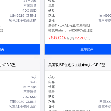
25Mbps
带宽
不限流量
流量
40G SSD
硬盘
回国9929+CMIN2
路线
回国992
独享/纯净/原生/ISP
属性
独享/纯净
戏
解锁Tiktok/亚马逊/电商/游戏
理器
搭载Platinum-8269CY处理器
66.00
¥2.20
¥
/ 月
[约
/天]
购买
立即购买
8GB D型
美国双ISP住宅云主机◆8核 8GB E型
4核
核心
8GB
内存
50Mbps
带宽
不限流量
流量
70G SSD
硬盘
回国9929+CMIN2
路线
回国992
独享/纯净/原生/ISP
属性
独享/纯净