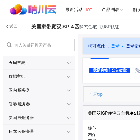
最新活动
产品列表
解
HOT
美国家带宽双ISP A区
静态住宅+双ISP认证
返回
了解我们
更多
行业解决方案
新闻中心
五周年庆
CN2|v
公司简介
推介计划
您可点此 ，
登录
登录后
虚拟主机
网站解决方案
官方公告
联系我们
宝塔面板
五周年庆
国内·服务器
帮助中心
我
我是购物车公告徽章
游戏解决方案
CN2|v2轻量区
虚拟主机
香港·服务器
美国/日本
常见问题
香港虚拟主机
国内·服务器
全局tip
美国·云服务器
国内/16C/16G/99元
香港大带宽主机
泉州电信云服务器
香港·服务器
日本·云服务器
美国双ISP住宅云主机◆2核 
美国高防主机
十堰电信云服务器
香港原生轻量区
美国·云服务器
美国高防精品主机
新加坡服务器
绍兴BGP云服务器
核心
香港原生标准区
美国NetLabs数据中心
日本·云服务器
内存
上海阿里云主机
内蒙电信云服务器