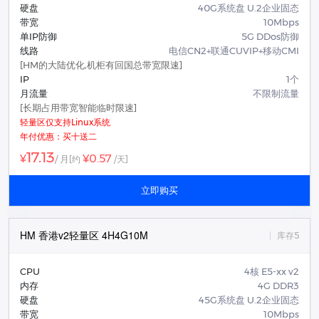
硬盘
40G系统盘 U.2企业固态
带宽
10Mbps
单IP防御
5G DDos防御
线路
电信CN2+联通CUVIP+移动CMI
[HM的大陆优化,机柜有回国总带宽限速]
IP
1个
月流量
不限制流量
[长期占用带宽智能临时限速]
轻量区仅支持Linux系统
年付优惠：买十送二
17.13
¥0.57
¥
/ 月
[约
/天]
立即购买
HM 香港v2轻量区 4H4G10M
库存5
CPU
4核 E5-xx v2
内存
4G DDR3
硬盘
45G系统盘 U.2企业固态
带宽
10Mbps