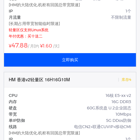
[HM的大陆优化,机柜有回国总带宽限速]
IP
1个
月流量
不限制流量
[长期占用带宽智能临时限速]
轻量区仅支持Linux系统
年付优惠：买十送二
47.88
¥1.60
¥
/ 月
[约
/天]
立即购买
HM 香港v2轻量区 16H16G10M
库存4
CPU
16核 E5-xx v2
内存
16G DDR3
硬盘
60G系统盘 U.2企业固态
带宽
10Mbps
单IP防御
5G DDos防御
线路
电信CN2+联通CUVIP+移动CMI
[HM的大陆优化,机柜有回国总带宽限速]
IP
1个