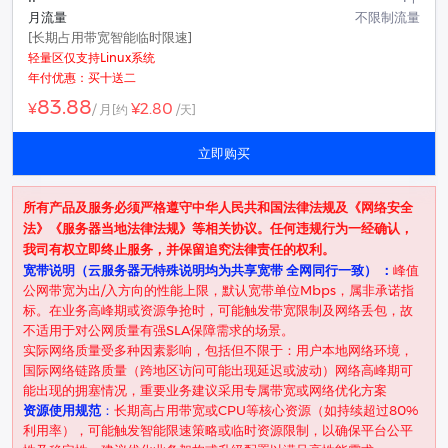
月流量
不限制流量
[长期占用带宽智能临时限速]
轻量区仅支持Linux系统
年付优惠：买十送二
83.88
¥2.80
¥
/ 月
[约
/天]
立即购买
所有产品及服务必须严格遵守中华人民共和国法律法规及《网络安全
法》《服务器当地法律法规》等相关协议。任何违规行为一经确认，
我司有权立即终止服务，并保留追究法律责任的权利。
​宽带说明（云服务器无特殊说明均为共享宽带 全网同行一致） ​：
峰值
公网带宽为出/入方向的性能上限，默认宽带单位Mbps，属非承诺指
标。在业务高峰期或资源争抢时，可能触发带宽限制及网络丢包，故
不适用于对公网质量有强SLA保障需求的场景。
实际网络质量受多种因素影响，包括但不限于：用户本地网络环境，
国际网络链路质量（跨地区访问可能出现延迟或波动）网络高峰期可
能出现的拥塞情况，重要业务建议采用专属带宽或网络优化方案
资源使用规范
​：
长期高占用带宽或CPU等核心资源（如持续超过80%
利用率），可能触发智能限速策略或临时资源限制，以确保平台公平