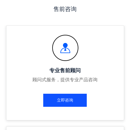
售前咨询
专业售前顾问
顾问式服务，提供专业产品咨询
立即咨询