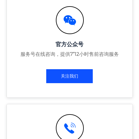
官方公众号
服务号在线咨询，提供7*12小时售前咨询服务
关注我们