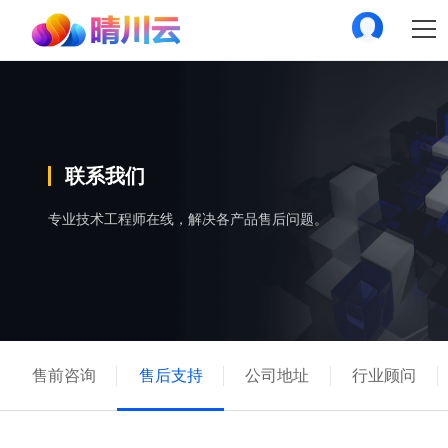
联系我们
专业技术工程师在线，解决各产品售后问题。
售前咨询
售后支持
公司地址
行业顾问