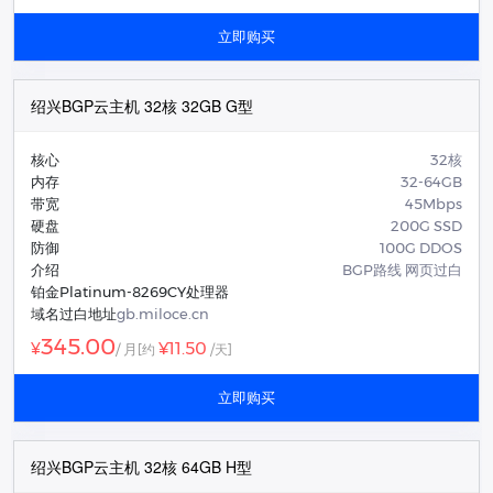
立即购买
绍兴BGP云主机 32核 32GB G型
核心
32核
内存
32-64GB
带宽
45Mbps
硬盘
200G SSD
防御
100G DDOS
介绍
BGP路线 网页过白
铂金Platinum-8269CY处理器
域名过白地址
gb.miloce.cn
345.00
¥11.50
¥
/ 月
[约
/天]
立即购买
绍兴BGP云主机 32核 64GB H型