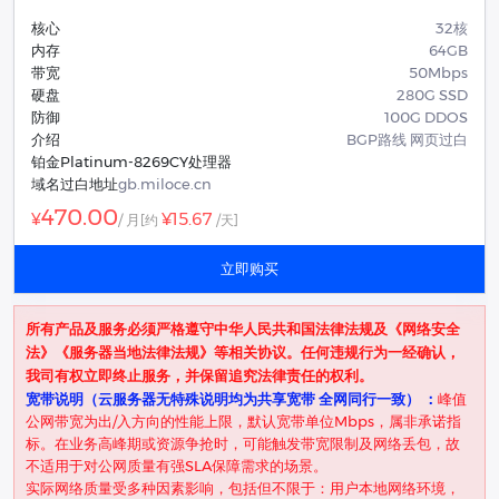
核心
32核
内存
64GB
带宽
50Mbps
硬盘
280G SSD
防御
100G DDOS
介绍
BGP路线 网页过白
铂金Platinum-8269CY处理器
域名过白地址
gb.miloce.cn
470.00
¥15.67
¥
/ 月
[约
/天]
立即购买
所有产品及服务必须严格遵守中华人民共和国法律法规及《网络安全
法》《服务器当地法律法规》等相关协议。任何违规行为一经确认，
我司有权立即终止服务，并保留追究法律责任的权利。
​宽带说明（云服务器无特殊说明均为共享宽带 全网同行一致） ​：
峰值
公网带宽为出/入方向的性能上限，默认宽带单位Mbps，属非承诺指
标。在业务高峰期或资源争抢时，可能触发带宽限制及网络丢包，故
不适用于对公网质量有强SLA保障需求的场景。
实际网络质量受多种因素影响，包括但不限于：用户本地网络环境，