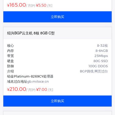
165.00
¥5.50
¥
/ 月
[约
/天]
立即购买
绍兴BGP云主机 8核 8GB C型
核心
8-32核
内存
8-64GB
带宽
25Mbps
硬盘
80G SSD
防御
100G DDOS
介绍
BGP路线 网页过白
铂金Platinum-8269CY处理器
域名过白地址
gb.miloce.cn
210.00
¥7.00
¥
/ 月
[约
/天]
立即购买