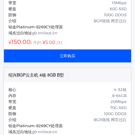
带宽
15Mbps
硬盘
60G SSD
防御
100G DDOS
介绍
BGP路线 网页过白
铂金Platinum-8269CY处理器
域名过白地址
gb.miloce.cn
150.00
¥5.00
¥
/ 月
[约
/天]
立即购买
绍兴BGP云主机 4核 8GB B型
核心
4-32核
内存
8-64GB
带宽
20Mbps
硬盘
70G SSD
防御
100G DDOS
介绍
BGP路线 网页过白
铂金Platinum-8269CY处理器
域名过白地址
gb.miloce.cn