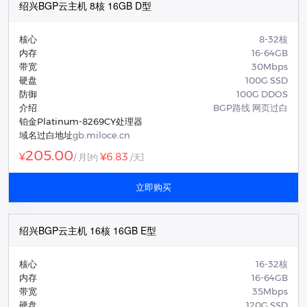
绍兴BGP云主机 8核 16GB D型
核心
8-32核
内存
16-64GB
带宽
30Mbps
硬盘
100G SSD
防御
100G DDOS
介绍
BGP路线 网页过白
铂金Platinum-8269CY处理器
域名过白地址
gb.miloce.cn
205.00
¥6.83
¥
/ 月
[约
/天]
立即购买
绍兴BGP云主机 16核 16GB E型
核心
16-32核
内存
16-64GB
带宽
35Mbps
硬盘
120G SSD